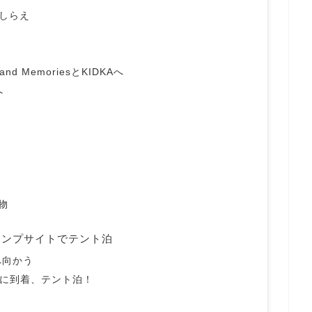
腹ごしらえ
ク
d MemoriesとKIDKAへ
へ
物
ャンプサイトでテント泊
へ向かう
ur)に到着、テント泊！