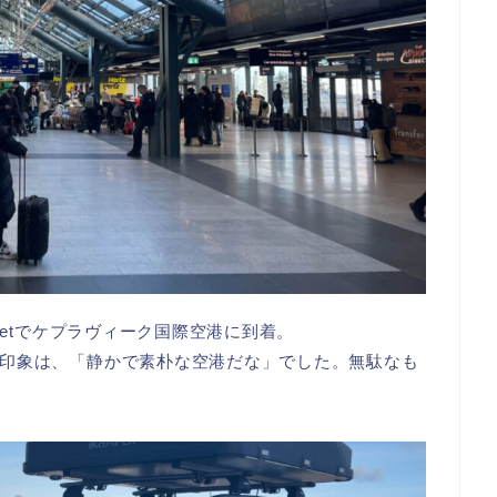
jetでケプラヴィーク国際空港に到着。
印象は、「静かで素朴な空港だな」でした。無駄なも