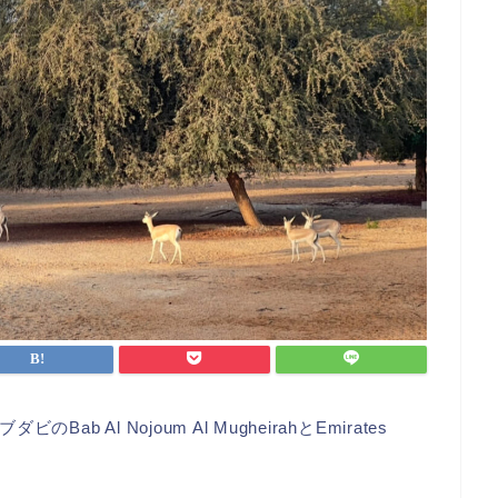
Al Nojoum Al MugheirahとEmirates