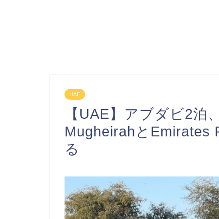
UAE
【UAE】アブダビ2泊、Bab
MugheirahとEmirates
る