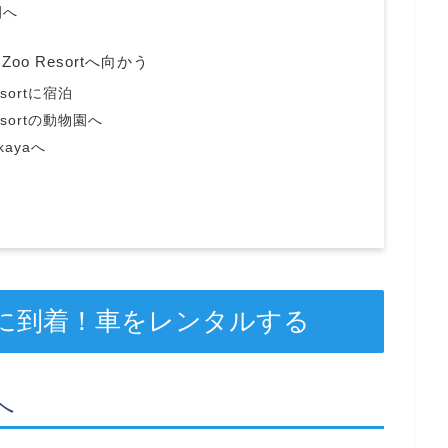
園へ
d Zoo Resortへ向かう
Resortに宿泊
 Resortの動物園へ
kayaへ
空港に到着！車をレンタルする
へ