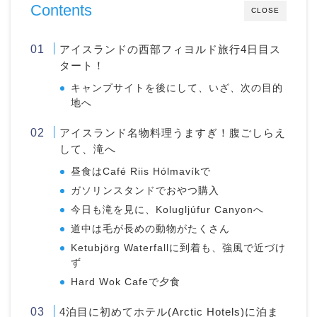
Contents
CLOSE
アイスランドの西部フィヨルド旅行4日目ス
タート！
キャンプサイトを後にして、いざ、次の目的
地へ
アイスランド名物料理うますぎ！腹ごしらえ
して、滝へ
昼食はCafé Riis Hólmavíkで
ガソリンスタンドでおやつ購入
今日も滝を見に、Kolugljúfur Canyonへ
道中は毛が長めの動物がたくさん
Ketubjörg Waterfallに到着も、強風で近づけ
ず
Hard Wok Cafeで夕食
4泊目に初めてホテル(Arctic Hotels)に泊ま