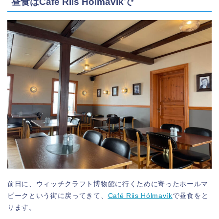
昼食はCafé Riis Hólmavíkで
前日に、ウィッチクラフト博物館に行くために寄ったホールマ
ビークという街に戻ってきて、
Café Riis Hólmavík
で昼食をと
ります。