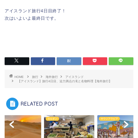
アイスランド旅行4日目終了！
次はいよいよ最終日です。
HOME
旅行
海外旅行
アイスランド
【アイスランド】旅行4日目、迫力満点の滝と名物料理【海外旅行】
RELATED POST
UAE
ダン
サウジアラビア