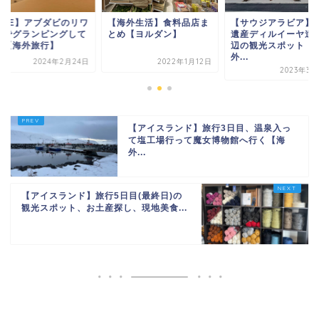
海外生活】食料品店ま
【サウジアラビア】世界
【UAE】アブダビの
め【ヨルダン】
遺産ディルイーヤ遺跡周
砂漠でグランピング
辺の観光スポット【海
きた【海外旅行】
外...
2022年1月12日
2024年2月
2023年3月25日
【アイスランド】旅行3日目、温泉入っ
て塩工場行って魔女博物館へ行く【海
外...
【アイスランド】旅行5日目(最終日)の
観光スポット、お土産探し、現地美食...