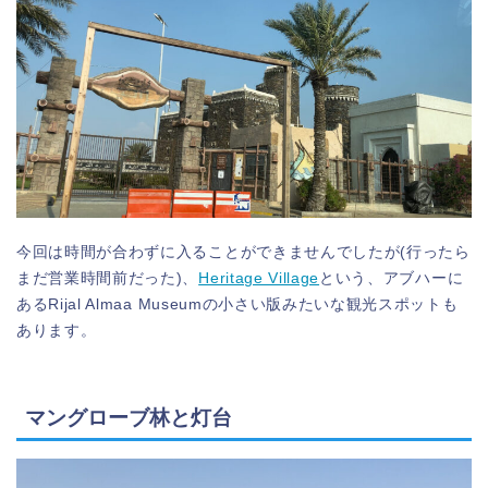
今回は時間が合わずに入ることができませんでしたが(行ったら
まだ営業時間前だった)、
Heritage Village
という、アブハーに
あるRijal Almaa Museumの小さい版みたいな観光スポットも
あります。
マングローブ林と灯台