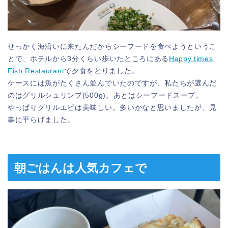
せっかく海沿いに来たんだからシーフードを食べようというこ
とで、ホテルから3分くらい歩いたところにある
Happy times
Fish Restaurant
で夕食をとりました。
ケースには魚がたくさん並んでいたのですが、私たちが選んだ
のはグリルシュリンプ(500g)。あとはシーフードスープ。
やっぱりグリルエビは美味しい。多いかなと思いましたが、見
事に平らげました。
朝ごはんは人気カフェで