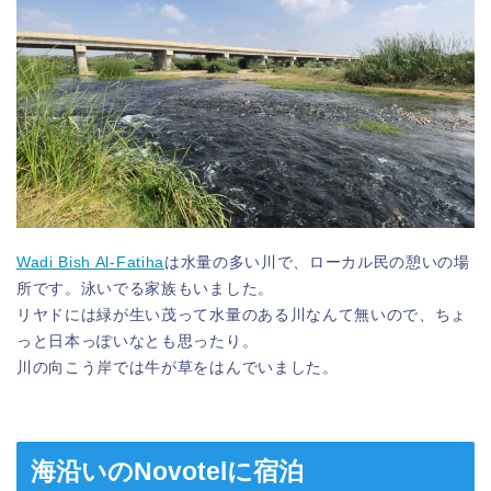
Wadi Bish Al-Fatiha
は水量の多い川で、ローカル民の憩いの場
所です。泳いでる家族もいました。
リヤドには緑が生い茂って水量のある川なんて無いので、ちょ
っと日本っぽいなとも思ったり。
川の向こう岸では牛が草をはんでいました。
海沿いのNovotelに宿泊