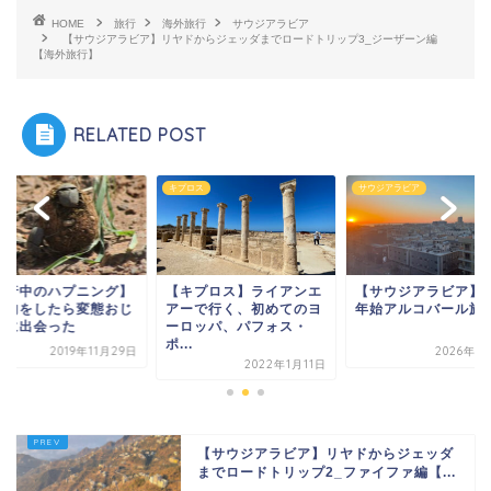
HOME
旅行
海外旅行
サウジアラビア
【サウジアラビア】リヤドからジェッダまでロードトリップ3_ジーザーン編
【海外旅行】
RELATED POST
キプロス
サウジアラビア
旅行中のハプニング】
【キプロス】ライアンエ
【サウジアラビア】
案内をしたら変態おじ
アーで行く、初めてのヨ
年始アルコバール旅
んに出会った
ーロッパ、パフォス・
ポ...
2019年11月29日
2026年1
2022年1月11日
【サウジアラビア】リヤドからジェッダ
までロードトリップ2_ファイファ編【...