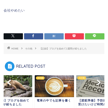
会社やめたい
HOME
その他
【記録】ブログを始めて1週間が経ちました
RELATED POST
他
その他
その他
記録】ブログを始めて
電車の中でも記事を書く
【渡航準備】予防接
週間が経ちました
受けたいけど時間が